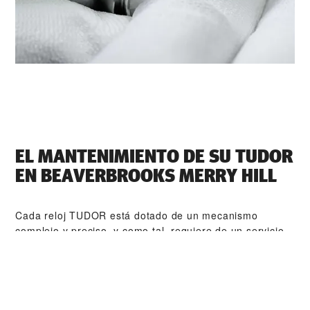
EL MANTENIMIENTO DE SU TUDOR
EN ‭BEAVERBROOKS MERRY HILL‬
Cada reloj TUDOR está dotado de un mecanismo
complejo y preciso, y como tal, requiere de un servicio
de mantenimiento periódico que garantice su perfecto
funcionamiento. ‭BEAVERBROOKS MERRY HILL‬ forma
parte de nuestra red mundial de relojeros formados por
TUDOR. El procedimiento de mantenimiento de TUDOR
está diseñado para garantizar que todas y cada una de