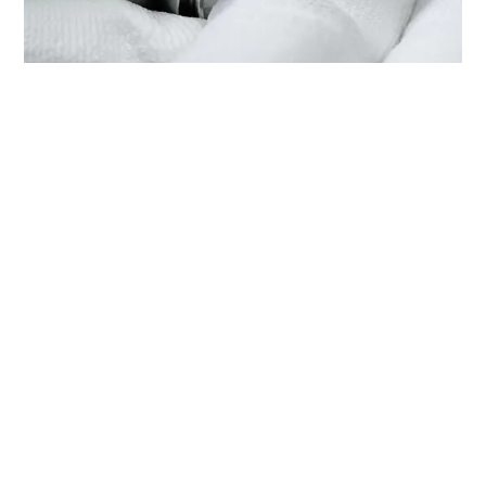
EL MANTENIMIENTO DE SU TUDOR
EN ‭TUDOR BOUTIQUE SWISS
WATCH 1 UTAMA‬
Cada reloj TUDOR está dotado de un mecanismo
complejo y preciso, y como tal, requiere de un servicio
de mantenimiento periódico que garantice su perfecto
funcionamiento. ‭TUDOR BOUTIQUE SWISS WATCH 1
Utama‬ forma parte de nuestra red mundial de relojeros
formados por TUDOR. El procedimiento de