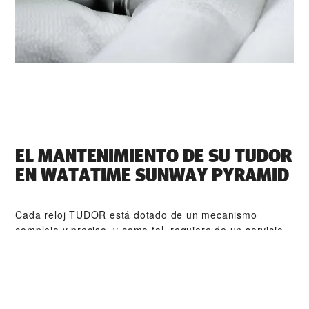
EL MANTENIMIENTO DE SU TUDOR
EN ‭WATATIME SUNWAY PYRAMID‬
Cada reloj TUDOR está dotado de un mecanismo
complejo y preciso, y como tal, requiere de un servicio
de mantenimiento periódico que garantice su perfecto
funcionamiento. ‭WATATIME SUNWAY PYRAMID‬ forma
parte de nuestra red mundial de relojeros formados por
TUDOR. El procedimiento de mantenimiento de TUDOR
está diseñado para garantizar que todas y cada una de