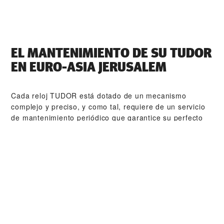
EL MANTENIMIENTO DE SU TUDOR
EN ‭EURO-ASIA JERUSALEM‬
Cada reloj TUDOR está dotado de un mecanismo
complejo y preciso, y como tal, requiere de un servicio
de mantenimiento periódico que garantice su perfecto
funcionamiento. ‭EURO-ASIA JERUSALEM‬ forma parte
de nuestra red mundial de relojeros formados por
TUDOR. El procedimiento de mantenimiento de TUDOR
está diseñado para garantizar que todas y cada una de
las piezas que abandonan un taller TUDOR cumplan con
sus especificaciones estéticas y funcionales originales.
COLECCIONES TUDOR