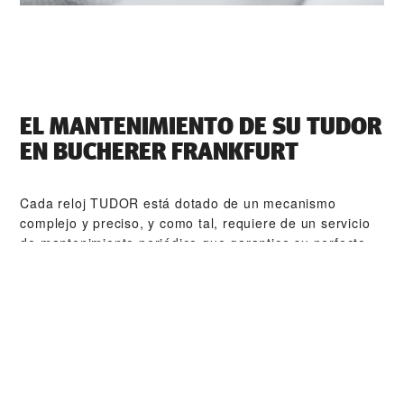
EL MANTENIMIENTO DE SU TUDOR
EN ‭BUCHERER FRANKFURT‬
Cada reloj TUDOR está dotado de un mecanismo
complejo y preciso, y como tal, requiere de un servicio
de mantenimiento periódico que garantice su perfecto
funcionamiento. ‭BUCHERER FRANKFURT‬ forma parte
de nuestra red mundial de relojeros formados por
TUDOR. El procedimiento de mantenimiento de TUDOR
está diseñado para garantizar que todas y cada una de
las piezas que abandonan un taller TUDOR cumplan con
sus especificaciones estéticas y funcionales originales.