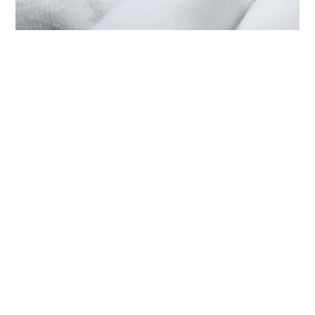
EL MANTENIMIENTO DE SU TUDOR
EN ‭TUDOR BOUTIQUE CHOW TAI
FOOK(BRILLIANT PLAZA),
KUNMING‬
Cada reloj TUDOR está dotado de un mecanismo
complejo y preciso, y como tal, requiere de un servicio
de mantenimiento periódico que garantice su perfecto
funcionamiento. ‭TUDOR BOUTIQUE CHOW TAI
FOOK(BRILLIANT PLAZA), KUNMING‬ forma parte de
nuestra red mundial de relojeros formados por TUDOR.