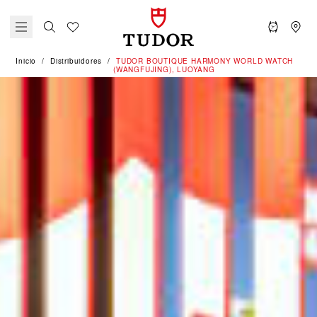
Inicio
Distribuidores
‭TUDOR BOUTIQUE HARMONY WORLD WATCH
(WANGFUJING), LUOYANG‬