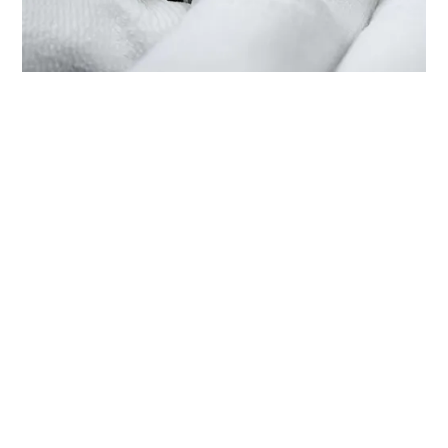
EL MANTENIMIENTO DE SU TUDOR
EN ‭TUDOR BOUTIQUE HARMONY
WORLD WATCH (WANGFUJING),
LUOYANG‬
Cada reloj TUDOR está dotado de un mecanismo
complejo y preciso, y como tal, requiere de un servicio
de mantenimiento periódico que garantice su perfecto
funcionamiento. ‭TUDOR BOUTIQUE HARMONY WORLD
WATCH (WANGFUJING), LUOYANG‬ forma parte de