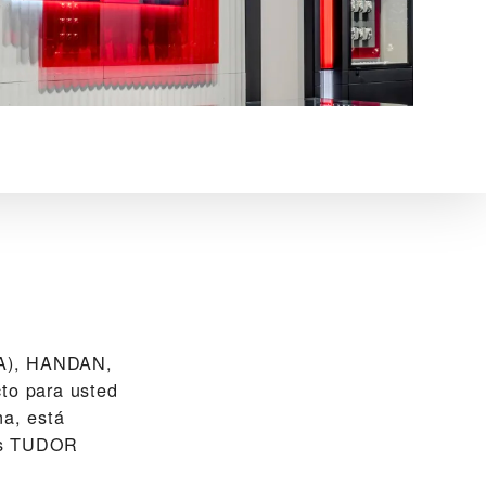
, HANDAN‬,
cto para usted
a, está
jes TUDOR