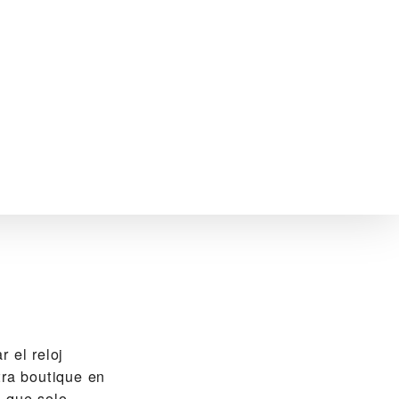
 el reloj
ra boutique en
a que solo