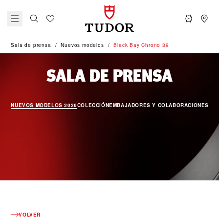
Sala de prensa
Nuevos modelos
Black Bay Chrono 39
NUEVO
SALA DE PRENSA
NUEVOS MODELOS 2026
COLECCIÓN
EMBAJADORES Y COLABORACIONES
SO
VOLVER