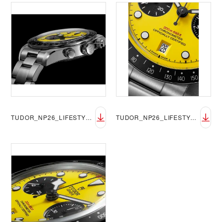
TUDOR_NP26_LIFESTYLE_BLACK_BAY_CHRONO_39_3
TUDOR_NP26_LIFESTYLE_BLACK_BAY_CHRONO_39_4