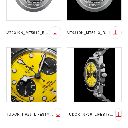
M79310N_MT5813_BGW
M79310N_MT5813_BGB
TUDOR_NP26_LIFESTYLE_BLACK_BAY_CHRONO_39_1
TUDOR_NP26_LIFESTYLE_BLACK_BAY_CHRONO_39_2