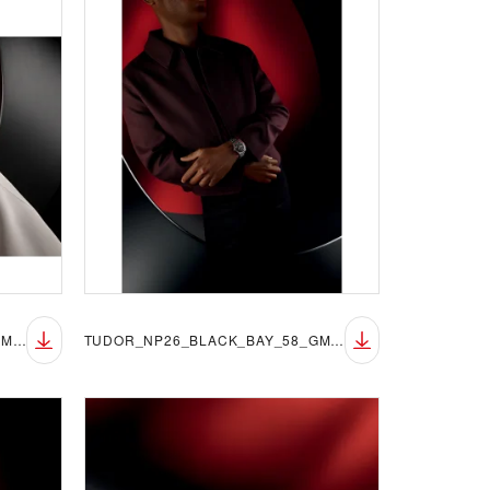
TUDOR_NP26_BLACK_BAY_58_GMT_LIFESTYLE_1
TUDOR_NP26_BLACK_BAY_58_GMT_LIFESTYLE_2