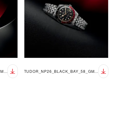
TUDOR_NP26_BLACK_BAY_58_GMT_LIFESTYLE_5
TUDOR_NP26_BLACK_BAY_58_GMT_LIFESTYLE_6