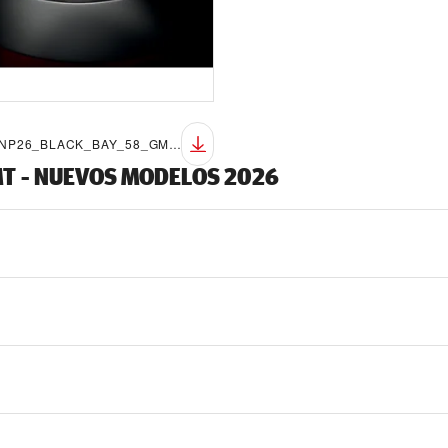
TUDOR_NP26_BLACK_BAY_58_GMT_LIFESTYLE_8
MT - NUEVOS MODELOS 2026