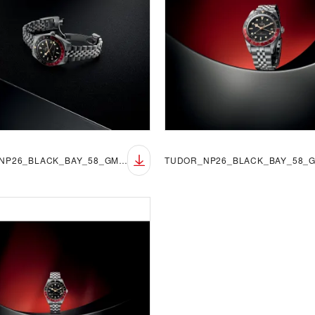
TUDOR_NP26_BLACK_BAY_58_GMT_LIFESTYLE_4