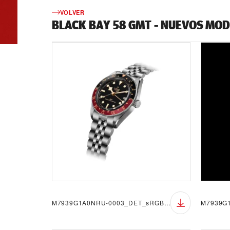
VOLVER
BLACK BAY 58 GMT - NUEVOS MO
M7939G1A0NRU-0003_DET_sRGB_BGW