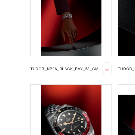
TUDOR_NP26_BLACK_BAY_58_GMT_LIFESTYLE_3