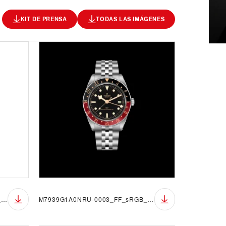
KIT DE PRENSA
TODAS LAS IMÁGENES
M7939G1A0NRU-0003_FF_sRGB_BGW
M7939G1A0NRU-0003_FF_sRGB_BGB