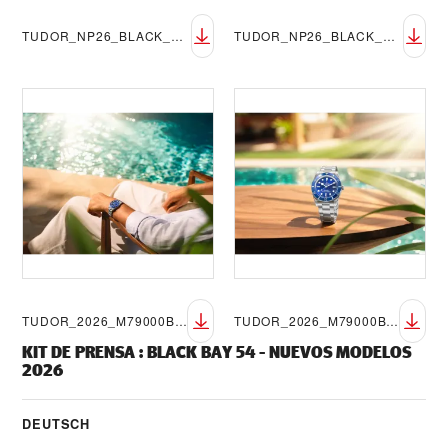
TUDOR_NP26_BLACK_BAY_54_BLUE_LIFESTYLE_9
TUDOR_NP26_BLACK_BAY_54_BLUE_LIFESTYLE_10
TUDOR_2026_M79000B-0001_Summer_001
TUDOR_2026_M79000B-0001_Summer_002
KIT DE PRENSA
:
BLACK BAY 54 - NUEVOS MODELOS
2026
DEUTSCH