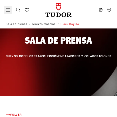
Sala de prensa
Nuevos modelos
Black Bay 54
NUEVO
SALA DE PRENSA
NUEVOS MODELOS 2026
COLECCIÓN
EMBAJADORES Y COLABORACIONES
SO
VOLVER