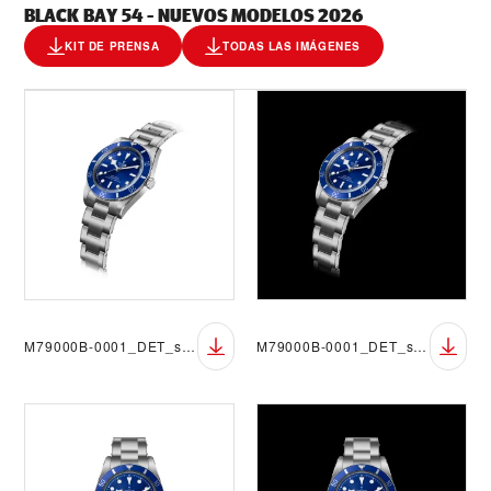
BLACK BAY 54 - NUEVOS MODELOS 2026
KIT DE PRENSA
TODAS LAS IMÁGENES
M79000B-0001_DET_sRGB_BGW
M79000B-0001_DET_sRGB_BGB