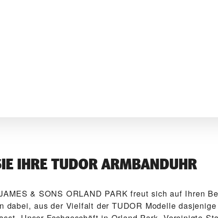
SIE IHRE TUDOR ARMBANDUHR
‭JAMES & SONS ORLAND PARK‬ freut sich auf Ihren Be
en dabei, aus der Vielfalt der TUDOR Modelle dasjenig
asst. Unser Fach­geschäft in Orland Park, Vereinigte St