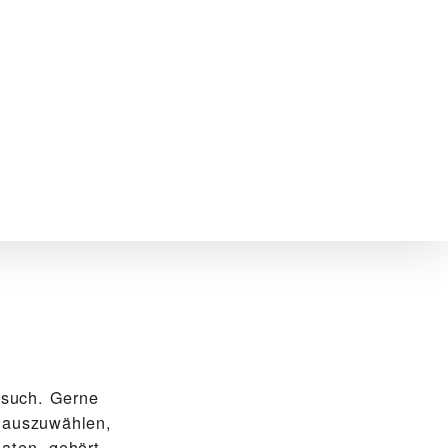
such. Gerne
e auszuwählen,
aaten, gehört