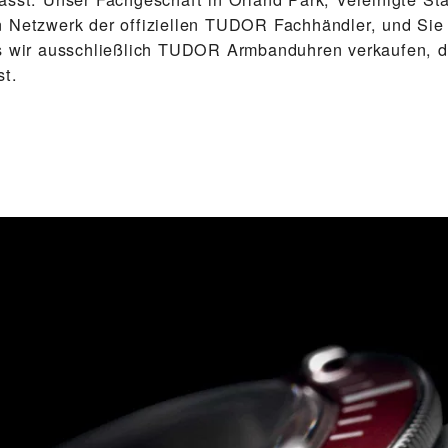
 Netzwerk der offiziellen TUDOR Fachhändler, und Sie
s wir ausschließlich TUDOR Arm­band­uhren verkaufen, d
st.