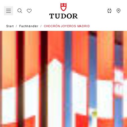
Start
Fachhändler
‭CHOCRÓN JOYEROS MADRID‬