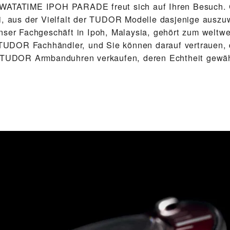
‭WATATIME IPOH PARADE‬ freut sich auf Ihren Besuch. 
i, aus der Vielfalt der TUDOR Modelle dasjenige auszu
nser Fach­geschäft in Ipoh, Malaysia, gehört zum weltw
n TUDOR Fachhändler, und Sie können darauf vertrauen, 
 TUDOR Arm­band­uhren verkaufen, deren Echtheit gewähr