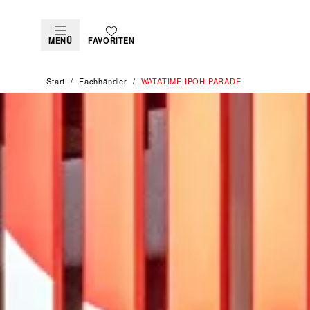
MENÜ
FAVORITEN
Start
Fachhändler
‭WATATIME IPOH PARADE‬