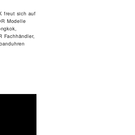
reut sich auf
DOR Modelle
ongkok,
R Fachhändler,
band­uhren