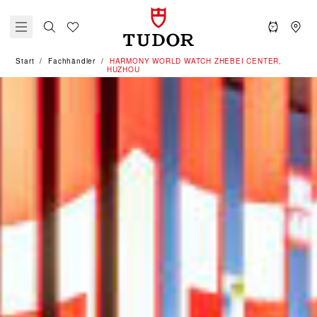
Start
Fachhändler
‭HARMONY WORLD WATCH ZHEBEI CENTER,
HUZHOU‬