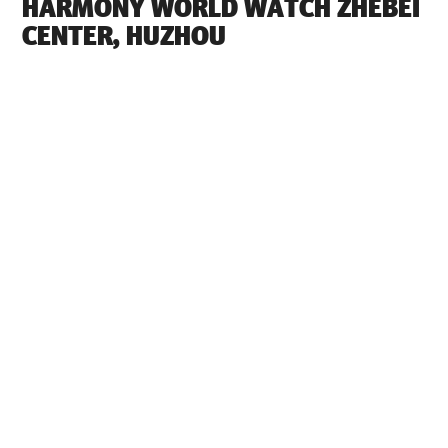
‭HARMONY WORLD WATCH ZHEBEI
CENTER, HUZHOU‬
Jede TUDOR ist ein komplexes Präzisionsinstrument
und erfordert dementsprechend Pflege und regelmäßige
Wartung zur Gewährleistung der optimalen Leistung.
Über ‭HARMONY WORLD WATCH ZHEBEI CENTER,
HUZHOU‬ erreichen Sie unser weltweites Netzwerk von
Uhrmachern, die von TUDOR ausgebildet worden sind.
Wir befolgen das TUDOR Wartungsverfahren, das
sicherstellt, dass jeder Zeitmesser, der eine TUDOR
Werkstatt verlässt, seine ursprünglichen funktionellen
und ästhetischen Merkmale aufweist.
TUDOR KOLLEKTIONEN
MEHR ERFAHREN