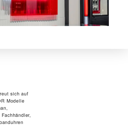
ut sich auf
DOR Modelle
nan,
 Fachhändler,
band­uhren