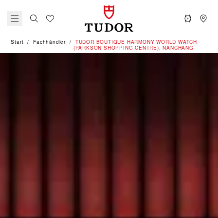
Start
Fachhändler
‭TUDOR BOUTIQUE HARMONY WORLD WATCH
(PARKSON SHOPPING CENTRE), NANCHANG‬