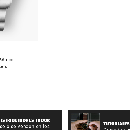
 39 mm
cero
DISTRIBUIDORES TUDOR
TUTORIALES
 solo se venden en los
Descubra có