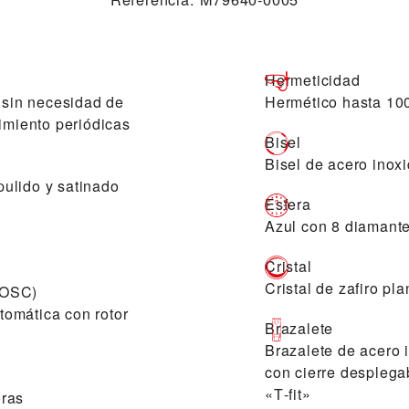
Hermeticidad
s sin necesidad de
Hermético hasta 10
nimiento periódicas
Bisel
Bisel de acero inox
ulido y satinado
Esfera
Azul con 8 diamant
Cristal
Cristal de zafiro pl
COSC)
omática con rotor
Brazalete
Brazalete de acero 
con cierre despleg
«T‑fit»
oras