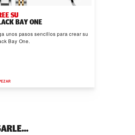
REE SU
LACK BAY ONE
ga unos pasos sencillos para crear su
ack Bay One.
PEZAR
SARLE…