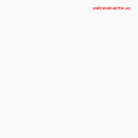
UHRENVARIANTEN (45)
TUDOR 1926
Gehäuse in Edelstahl, 28 mm
Lünette in Roségold
$5,050