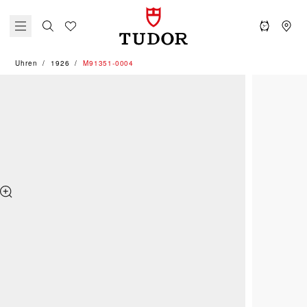
Uhren
1926
M91351-0004