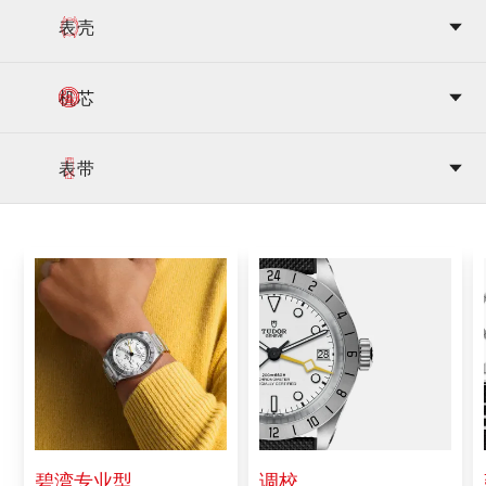
表壳
机芯
表带
碧湾专业型
调校