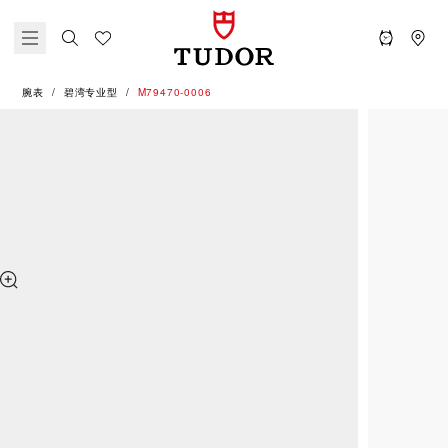
腕表
碧湾专业型
M79470-0006