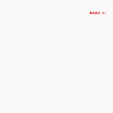
腕表款式（5）
碧湾专业型
钢表壳，直径39毫米
蛋白色表盘
$5,075