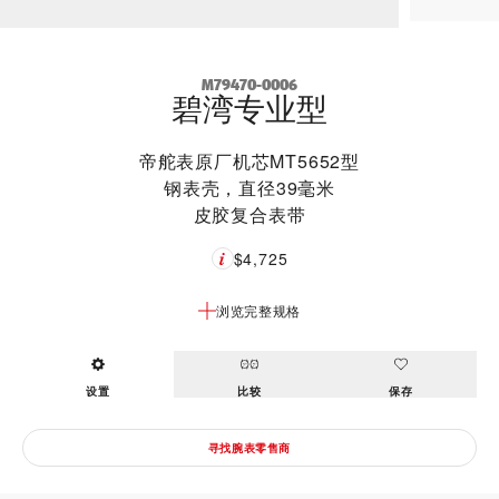
M79470-0006
碧湾专业型
帝舵表原厂机芯MT5652型
钢表壳，直径39毫米
皮胶复合表带
$4,725
浏览完整规格
设置
比较
保存
寻找腕表零售商