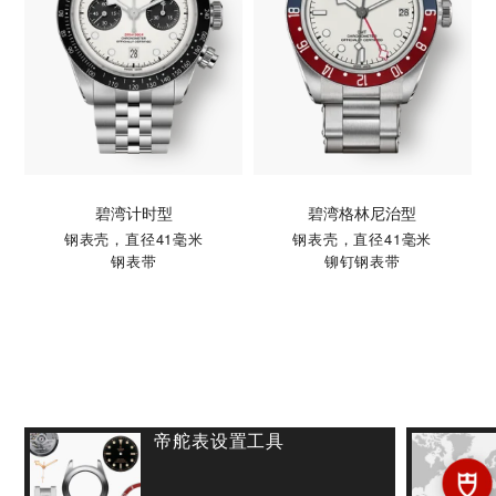
碧湾计时型
碧湾格林尼治型
钢表壳，直径41毫米
钢表壳，直径41毫米
钢表带
铆钉钢表带
帝舵表设置工具