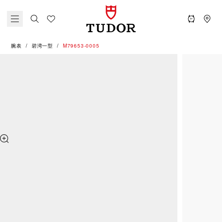
腕表
碧湾一型
M79653-0005