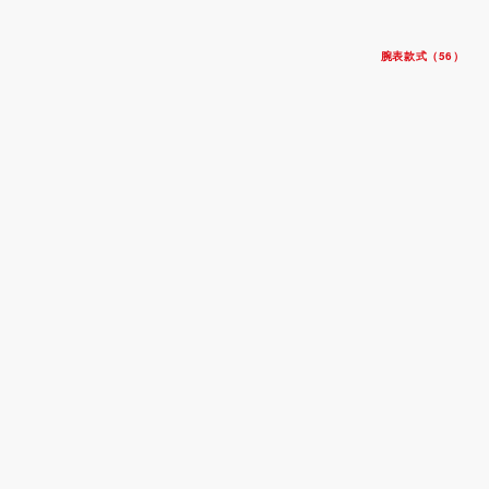
腕表款式（56）
碧湾一型 36
钢表壳，直径36毫米
钢表带
$4,725