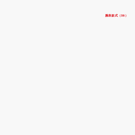
腕表款式（56）
碧湾一型 36
钢表壳，直径36毫米
钢表带
$4,725