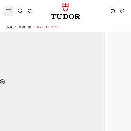
腕表
碧湾一型
M79640-0006