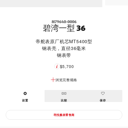
M79640-0006
碧湾一型 36
帝舵表原厂机芯MT5400型
钢表壳，直径36毫米
钢表带
$5,700
浏览完整规格
设置
比较
保存
寻找腕表零售商