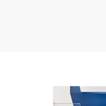
毫
米
蓝
色
表
盘
$5,475