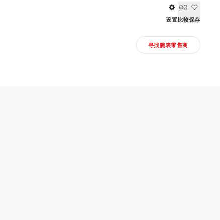
设置
比较
保存
寻找腕表零售商