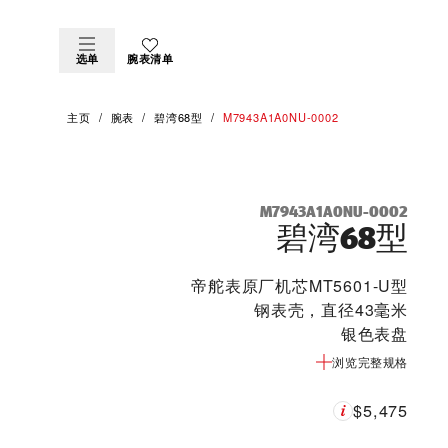
选单
腕表清单
主页
腕表
碧湾68型
M7943A1A0NU-0002
M7943A1A0NU-0002
碧湾68型
帝舵表原厂机芯MT5601-U型
钢表壳，直径43毫米
银色表盘
浏览完整规格
$5,475