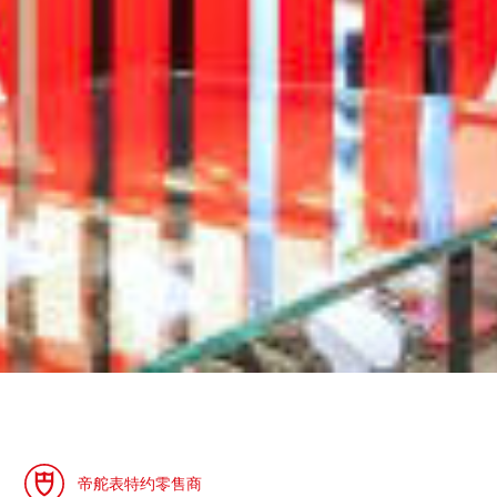
帝舵表特约零售商