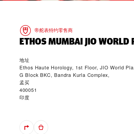
帝舵表特约零售商
‭ETHOS MUMBAI JIO WORLD 
地址
Ethos Haute Horology, 1st Floor, JIO Worl
G Block BKC, Bandra Kurla Complex,
孟买
400051
印度