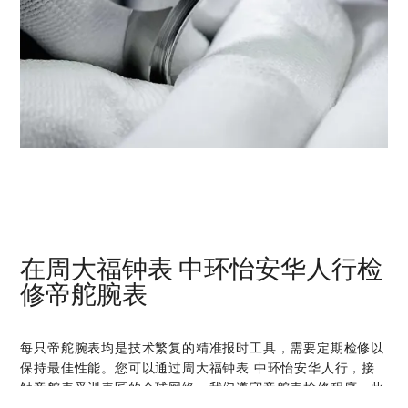
在‭周大福钟表 中环怡安华人行‬检
修帝舵腕表
每只帝舵腕表均是技术繁复的精准报时工具，需要定期检修以
保持最佳性能。您可以通过‭周大福钟表 中环怡安华人行‬，接
触帝舵表受训表匠的全球网络。我们遵守帝舵表检修程序，此
程序是为确保每只时计在离开帝舵表腕表检修工坊后，均符合