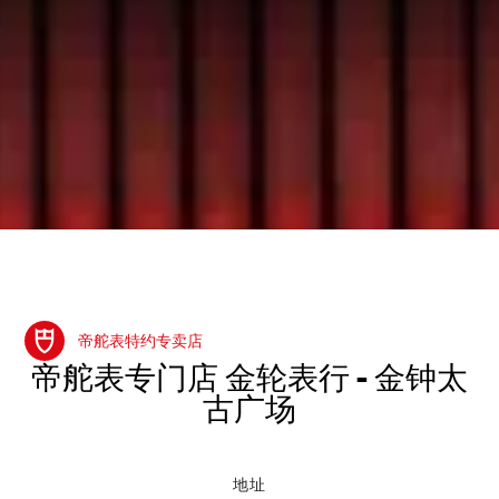
帝舵表特约专卖店
‭帝舵表专门店 金轮表行 - 金钟太
古广场‬
地址