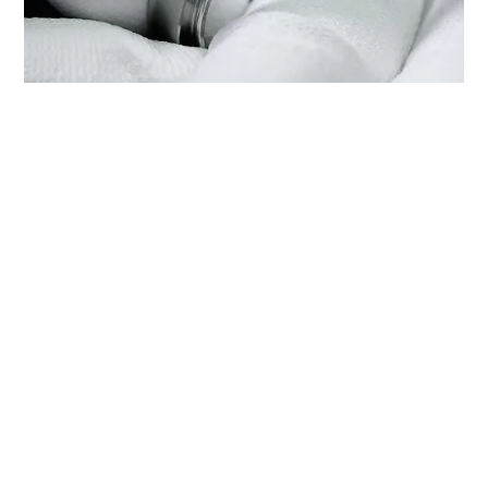
在‭帝舵表专门店 金轮表行 - 金钟
太古广场‬检修帝舵腕表
每只帝舵腕表均是技术繁复的精准报时工具，需要定期检修以
保持最佳性能。您可以通过‭帝舵表专门店 金轮表行 - 金钟太
古广场‬，接触帝舵表受训表匠的全球网络。我们遵守帝舵表检
修程序，此程序是为确保每只时计在离开帝舵表腕表检修工坊
后，均符合原来的功能和美学设计规格而特别制定。