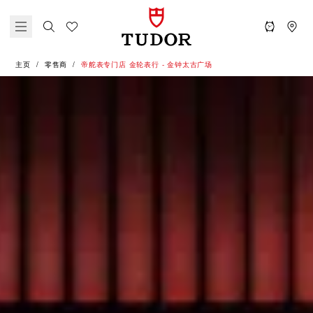
主页
零售商
‭帝舵表专门店 金轮表行 - 金钟太古广场‬