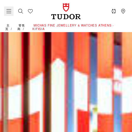
主
零售
‭MICHAS FINE JEWELLERY & WATCHES ATHENS -
页
商
KIFISIA‬