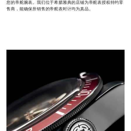
您的帝舵腕表。我们位于希腊雅典的店铺为帝舵表授权特约零
售商，能确保所销售的帝舵表时计均为真品。