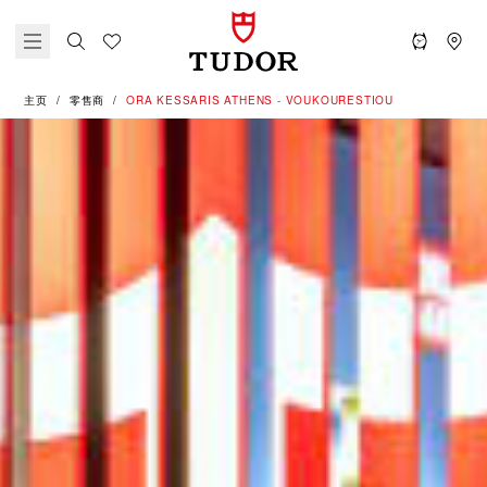
主页
零售商
‭ORA KESSARIS ATHENS - VOUKOURESTIOU‬