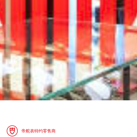
帝舵表特约零售商