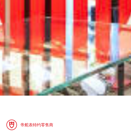
帝舵表特约零售商