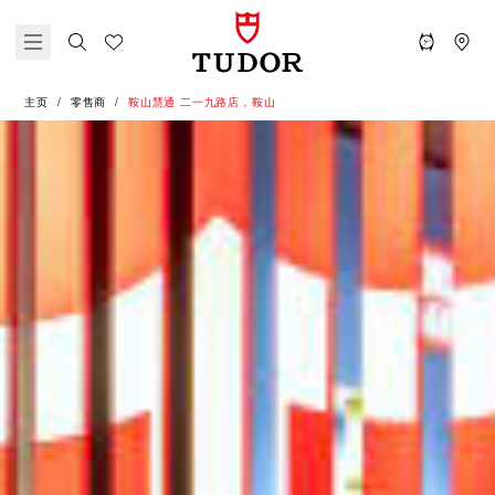
主页
零售商
‭鞍山慧通 二一九路店，鞍山‬