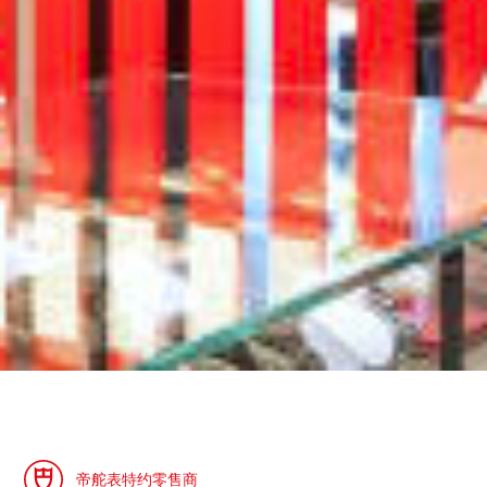
帝舵表特约零售商