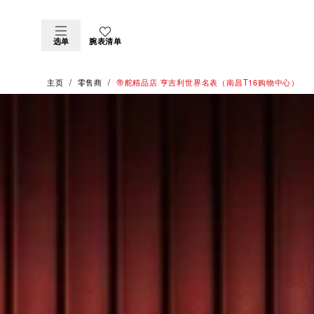
选单
腕表清单
主页
零售商
‭帝舵精品店 亨吉利世界名表（南昌T16购物中心）‬