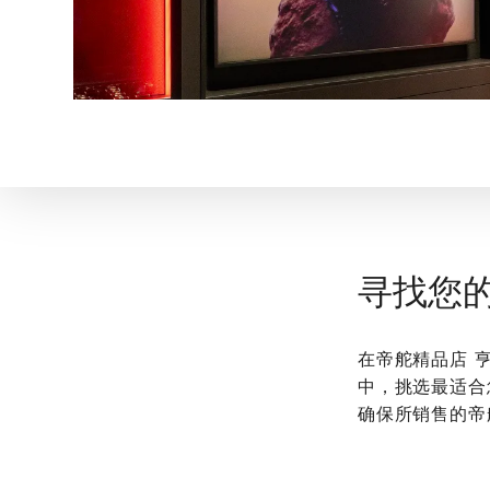
寻找您
在‭帝舵精品店
中，挑选最适合
确保所销售的帝