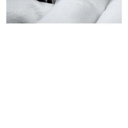
在‭帝舵精品店 盛时表行（无锡八
佰伴）‬检修帝舵腕表
每只帝舵腕表均是技术繁复的精准报时工具，需要定期检修以
保持最佳性能。您可以通过‭帝舵精品店 盛时表行（无锡八佰
伴）‬，接触帝舵表受训表匠的全球网络。我们遵守帝舵表检修
程序，此程序是为确保每只时计在离开帝舵表腕表检修工坊
后，均符合原来的功能和美学设计规格而特别制定。