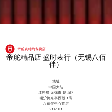
帝舵表特约专卖店
‭帝舵精品店 盛时表行（无锡八佰
伴）‬
地址
中国大陆
江苏省 无锡市 锡山区
锡沪路东亭西段 1号
八佰伴中心首层
214101