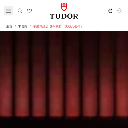
主页
零售商
‭帝舵精品店 盛时表行（无锡八佰伴）‬