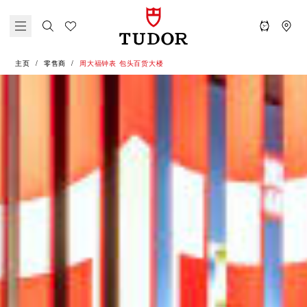
主页
零售商
‭周大福钟表 包头百货大楼‬