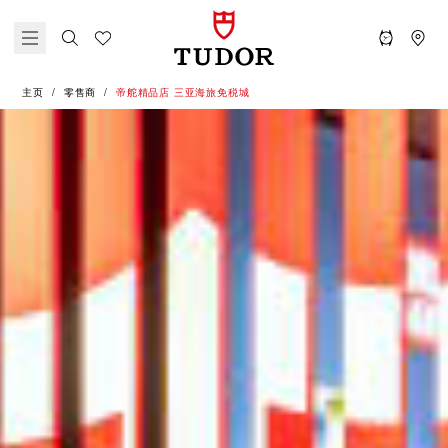
主页
零售商
‭帝舵精品店 三亚海旅免税城‬