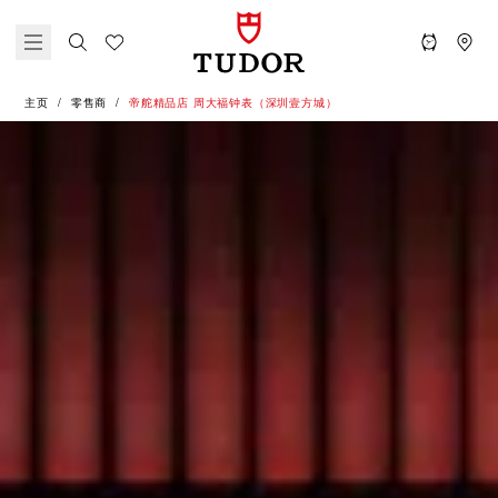
主页
零售商
‭帝舵精品店 周大福钟表（深圳壹方城）‬