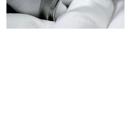
在‭帝舵精品店 周大福钟表（深圳
壹方城）‬检修帝舵腕表
每只帝舵腕表均是技术繁复的精准报时工具，需要定期检修以
保持最佳性能。您可以通过‭帝舵精品店 周大福钟表（深圳壹
方城）‬，接触帝舵表受训表匠的全球网络。我们遵守帝舵表检
修程序，此程序是为确保每只时计在离开帝舵表腕表检修工坊