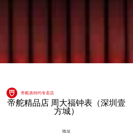
帝舵表特约专卖店
‭帝舵精品店 周大福钟表（深圳壹
方城）‬
地址