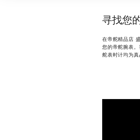
寻找您
在‭帝舵精品店
您的帝舵腕表。
舵表时计均为真