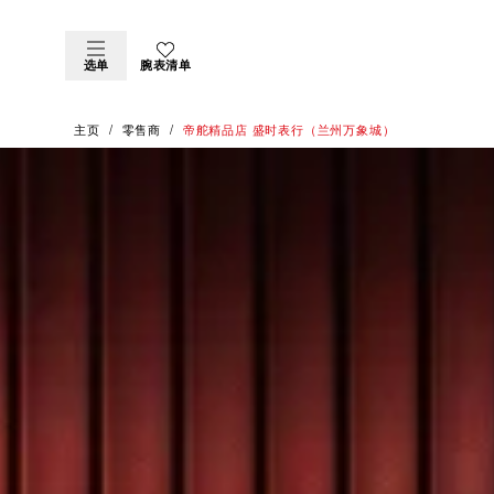
选单
腕表清单
主页
零售商
‭帝舵精品店 盛时表行（兰州万象城）‬