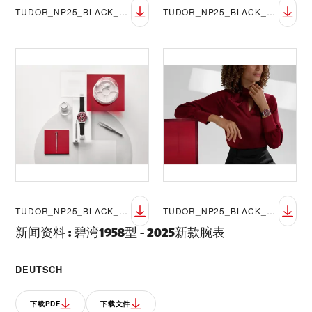
TUDOR_NP25_BLACK_BAY_58_LIFESTYLE-9
TUDOR_NP25_BLACK_BAY_58_LIFESTYLE-10
TUDOR_NP25_BLACK_BAY_58_LIFESTYLE-11
TUDOR_NP25_BLACK_BAY_58_LIFESTYLE-12
新闻资料
:
碧湾1958型 - 2025新款腕表
DEUTSCH
下载PDF
下载文件