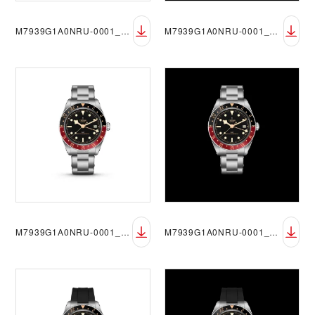
M7939G1A0NRU-0001_black_73560_DET_RVB
M7939G1A0NRU-0001_black_73560_DET_RVB_black
M7939G1A0NRU-0001_black_73560_FF_sRGB
M7939G1A0NRU-0001_black_73560_FF_sRGB_blak