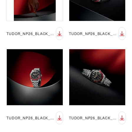
TUDOR_NP26_BLACK_BAY_58_GMT_LIFESTYLE_3
TUDOR_NP26_BLACK_BAY_58_GMT_LIFESTYLE_4
TUDOR_NP26_BLACK_BAY_58_GMT_LIFESTYLE_5
TUDOR_NP26_BLACK_BAY_58_GMT_LIFESTYLE_6