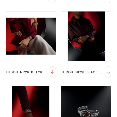
TUDOR_NP26_BLACK_BAY_58_GMT_LIFESTYLE_1
TUDOR_NP26_BLACK_BAY_58_GMT_LIFESTYLE_2