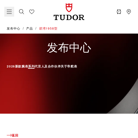
发布中心
产品
碧湾1958型
产品 - 碧
发布中心
2026新款腕表
系列
代言人及合作伙伴
关于帝舵表
返回