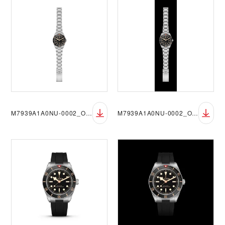
M7939A1A0NU-0002_OF_sRGB_BGW
M7939A1A0NU-0002_OF_sRGB_BGB