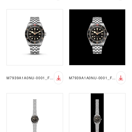
M7939A1A0NU-0001_FF_sRGB_BGW
M7939A1A0NU-0001_FF_sRGB_BGB