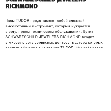
RICHMOND‬
Часы TUDOR представляют собой сложный
высокоточный инструмент, который нуждается
в регулярном техническом обслуживании. Бутик
‭SCHWARZSCHILD JEWELERS RICHMOND‬ входит
в мировую сеть сервисных центров, мастера которых
прошли обучение в компании TUDOR. Мы соблюдаем
регламент сервисного обслуживания TUDOR,
нацеленный на то, чтобы вернуть прошедшим через
сервисный центр часам TUDOR изначальную эстетику
и функциональность, в соответствии со стандартами
TUDOR.
КОЛЛЕКЦИИ TUDOR
ПОДРОБНЕЕ