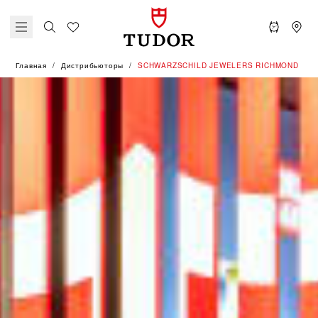
Главная
Дистрибьюторы
‭SCHWARZSCHILD JEWELERS RICHMOND‬