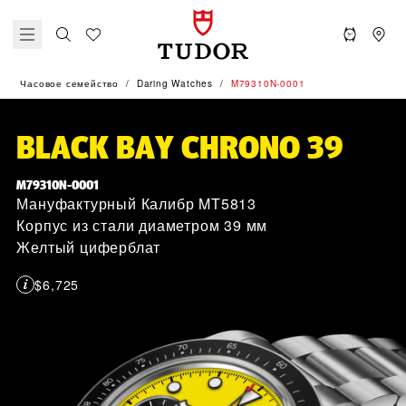
Часовое семейство
Daring Watches
M79310N-0001
BLACK BAY CHRONO 39
M79310N-0001
Мануфактурный Калибр MT5813
Корпус из стали диаметром 39 мм
Желтый циферблат
$6,725