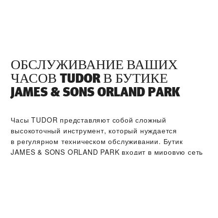
ОБСЛУЖИВАНИЕ ВАШИХ
ЧАСОВ TUDOR В БУТИКЕ
‭JAMES & SONS ORLAND PARK‬
Часы TUDOR представляют собой сложный
высокоточный инструмент, который нуждается
в регулярном техническом обслуживании. Бутик
‭JAMES & SONS ORLAND PARK‬ входит в мировую сеть
сервисных центров, мастера которых прошли
обучение в компании TUDOR. Мы соблюдаем
регламент сервисного обслуживания TUDOR,
нацеленный на то, чтобы вернуть прошедшим через
сервисный центр часам TUDOR изначальную эстетику
и функциональность, в соответствии со стандартами