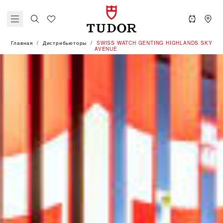
Главная
Дистрибьюторы
‭SWISS WATCH GENTING HIGHLANDS SKY
AVENUE‬