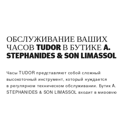
ОБСЛУЖИВАНИЕ ВАШИХ
ЧАСОВ TUDOR В БУТИКЕ ‭A.
STEPHANIDES & SON LIMASSOL‬
Часы TUDOR представляют собой сложный
высокоточный инструмент, который нуждается
в регулярном техническом обслуживании. Бутик ‭A.
STEPHANIDES & SON LIMASSOL‬ входит в мировую
сеть сервисных центров, мастера которых прошли
обучение в компании TUDOR. Мы соблюдаем
регламент сервисного обслуживания TUDOR,
нацеленный на то, чтобы вернуть прошедшим через
сервисный центр часам TUDOR изначальную эстетику
и функциональность, в соответствии со стандартами