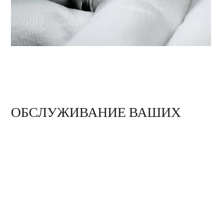
ОБСЛУЖИВАНИЕ ВАШИХ
ЧАСОВ TUDOR В БУТИКЕ
‭TUDOR BOUTIQUE CHOW TAI
FOOK(RENHE SPRING
GUANGHUA), CHENGDU‬
Часы TUDOR представляют собой сложный
высокоточный инструмент, который нуждается
в регулярном техническом обслуживании. Бутик