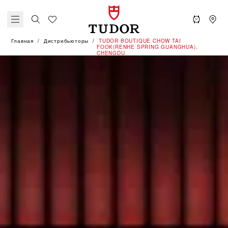
Главная
Дистрибьюторы
‭TUDOR BOUTIQUE CHOW TAI
FOOK(RENHE SPRING GUANGHUA),
CHENGDU‬