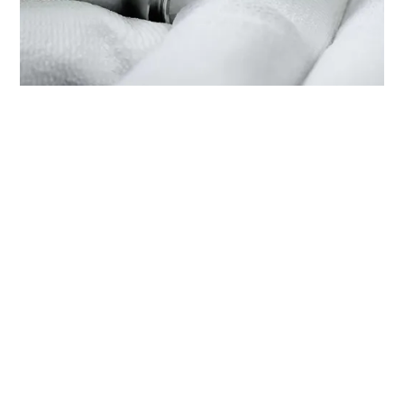
ОБСЛУЖИВАНИЕ ВАШИХ
ЧАСОВ TUDOR В БУТИКЕ
‭TUDOR BOUTIQUE ASIA
COMMERCIAL TIME CITY(NANJING
WEST ROAD SHOP), SHANGHAI‬
Часы TUDOR представляют собой сложный
высокоточный инструмент, который нуждается
в регулярном техническом обслуживании. Бутик