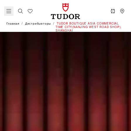
Главная
Дистрибьюторы
‭TUDOR BOUTIQUE ASIA COMMERCIAL
TIME CITY(NANJING WEST ROAD SHOP),
SHANGHAI‬