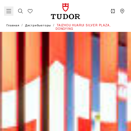
Главная
Дистрибьюторы
‭TAIZHOU HUARUI SILVER PLAZA,
DONGYING‬