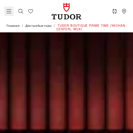
Главная
Дистрибьюторы
‭TUDOR BOUTIQUE PRIME TIME (YAOHAN
CENTER), WUXI‬