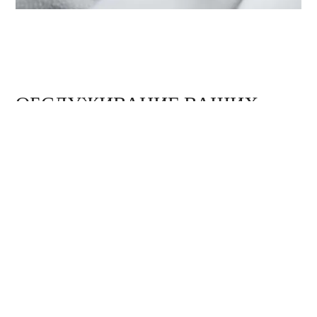
ОБСЛУЖИВАНИЕ ВАШИХ
ЧАСОВ TUDOR В БУТИКЕ
‭TUDOR BOUTIQUE PRIME TIME
(YAOHAN CENTER), WUXI‬
Часы TUDOR представляют собой сложный
высокоточный инструмент, который нуждается
в регулярном техническом обслуживании. Бутик
‭TUDOR BOUTIQUE PRIME TIME (YAOHAN CENTER),
WUXI‬ входит в мировую сеть сервисных центров,
мастера которых прошли обучение в компании
TUDOR. Мы соблюдаем регламент сервисного
обслуживания TUDOR, нацеленный на то, чтобы